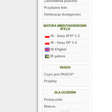
Zamówienia puliczne
Przydatne linki
Deklaracja dostępności
MATURA MIĘDZYNARODOWA
W II LO
IB - klasy MYP 1-2
IB - klasy DP 3-4
IB ENglish
IB galeria
PASCH
Czym jest PASCH?
Projekty
DLA UCZNIÓW
Podręczniki
Matura