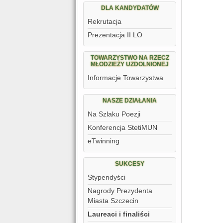
DLA KANDYDATÓW
Rekrutacja
Prezentacja II LO
TOWARZYSTWO NA RZECZ
MŁODZIEŻY UZDOLNIONEJ
Informacje Towarzystwa
NASZE DZIAŁANIA
Na Szlaku Poezji
Konferencja StetiMUN
eTwinning
SUKCESY
Stypendyści
Nagrody Prezydenta
Miasta Szczecin
Laureaci i finaliści